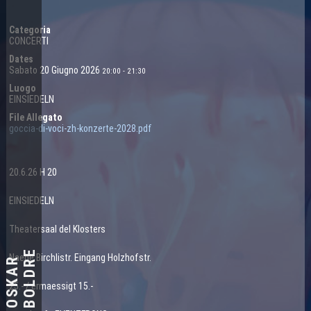
FESTIVAL VOCI AUDACI
Categoria
CONCERTI
Dates
Sabato 20 Giugno 2026
20:00
-
21:30
Luogo
EINSIEDELN
File Allegato
goccia-di-voci-zh-konzerte-2028
.pdf
20.6.26 H 20
EINSIEDELN
Theatersaal del Klosters
E
Naehe Birchlistr. Eingang Holzhofstr.
O
S
K
A
R
B
O
L
D
R
25.- / ermaessigt 15.-