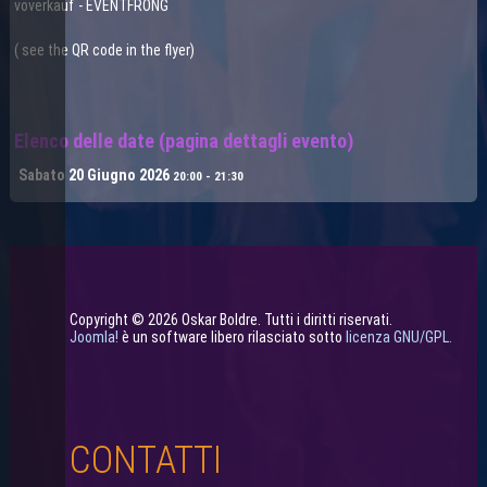
voverkauf - EVENTFRONG
( see the QR code in the flyer)
Elenco delle date (pagina dettagli evento)
Sabato 20 Giugno 2026
20:00 - 21:30
Copyright © 2026 Oskar Boldre. Tutti i diritti riservati.
Joomla!
è un software libero rilasciato sotto
licenza GNU/GPL.
CONTATTI